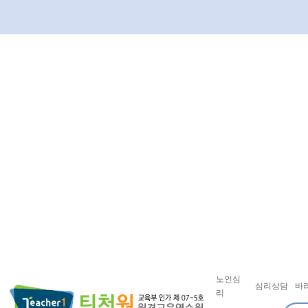
노인심
심리상담
바
리