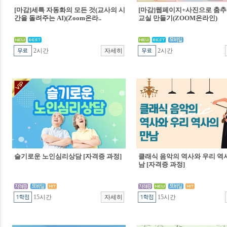
[마감]세특 자동화의 모든 것(교사의 시
[마감]웹페이지+사진으로 춤추
간을 돌려주는 AI)(Zoom온라..
교실 만들기(ZOOM온라인)
2시간
2시간
슬기로운 노인심리상담 [자격증 과정]
클래식 음악의 역사와 우리 역
남 [자격증 과정]
15시간
15시간