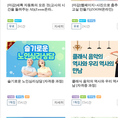
[마감]세특 자동화의 모든 것(교사의 시
[마감]웹페이지+사진으로 춤추
간을 돌려주는 AI)(Zoom온라..
교실 만들기(ZOOM온라인)
2시간
2시간
슬기로운 노인심리상담 [자격증 과정]
클래식 음악의 역사와 우리 역
남 [자격증 과정]
15시간
15시간