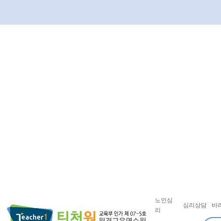
노인심
심리상담
바
리