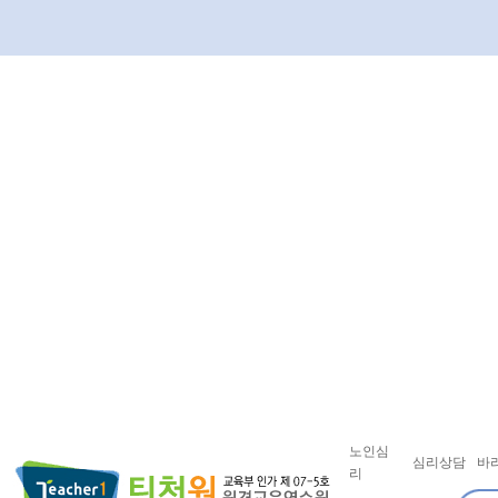
노인심
심리상담
바
리