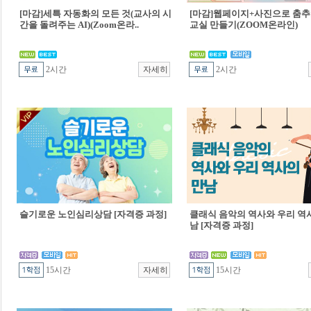
[마감]세특 자동화의 모든 것(교사의 시
[마감]웹페이지+사진으로 춤추
간을 돌려주는 AI)(Zoom온라..
교실 만들기(ZOOM온라인)
2시간
2시간
슬기로운 노인심리상담 [자격증 과정]
클래식 음악의 역사와 우리 역
남 [자격증 과정]
15시간
15시간