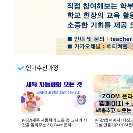
[마감]세특 자동화의 모든 것(교사의 시
[마감]웹페이지+사진
간을 돌려주는 AI)(Zoom온라..
교실 만들기(ZOOM온