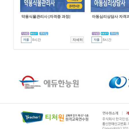
약용식물관리사 [자격증 과정]
아동심리상담사 자격
8시간
8시간