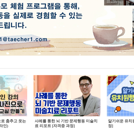
으로 춤추고 웃는
사례를 통한 뇌 기반 문제행동 미술치
알기쉬운 유치원
라인)
료 리포트 [자격증 과정]
정]