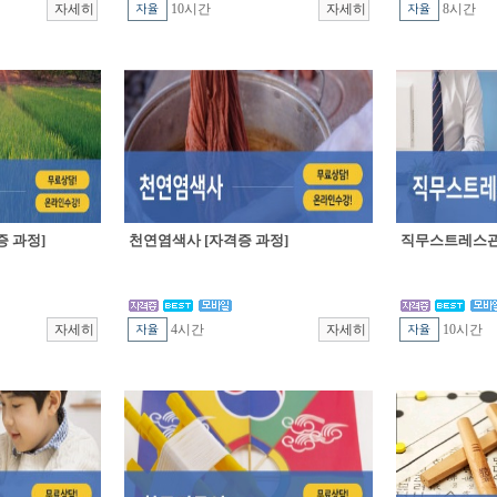
10시간
8시간
 과정]
천연염색사 [자격증 과정]
직무스트레스관
4시간
10시간