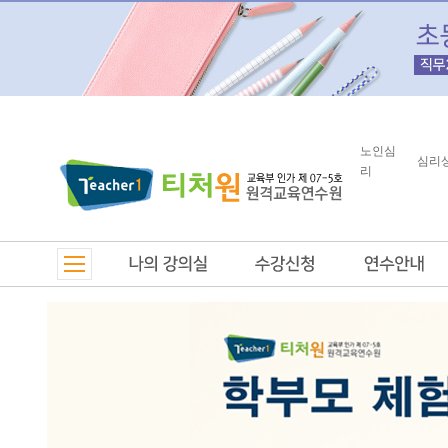
노인심
심리
리