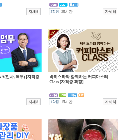
30시간
A(인사, 복무) [자격증
바리스타와 함께하는 커피마스터
Class [자격증 과정]
15시간