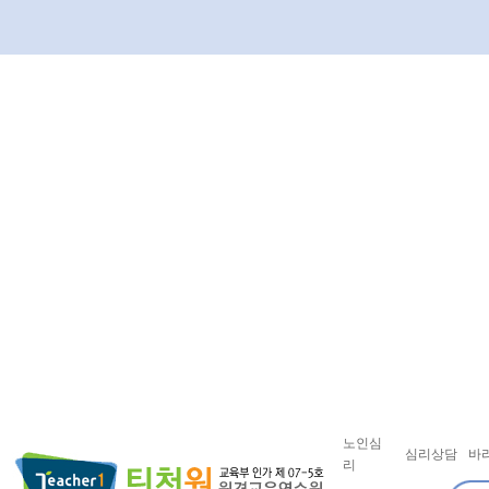
노인심
심리상담
바
리