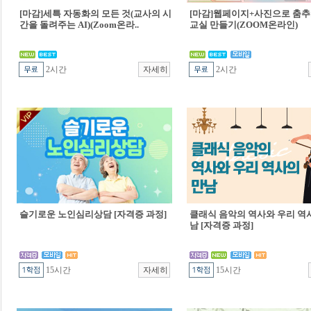
[마감]세특 자동화의 모든 것(교사의 시
[마감]웹페이지+사진으로 춤추
간을 돌려주는 AI)(Zoom온라..
교실 만들기(ZOOM온라인)
2시간
2시간
슬기로운 노인심리상담 [자격증 과정]
클래식 음악의 역사와 우리 역
남 [자격증 과정]
15시간
15시간