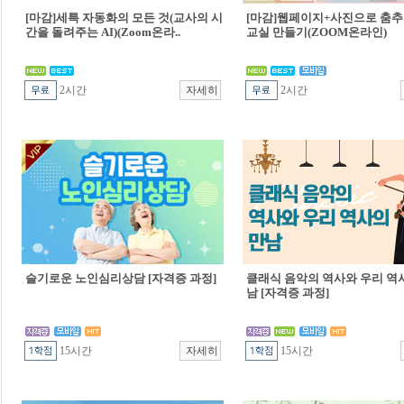
[마감]세특 자동화의 모든 것(교사의 시
[마감]웹페이지+사진으로 춤추
간을 돌려주는 AI)(Zoom온라..
교실 만들기(ZOOM온라인)
2시간
2시간
슬기로운 노인심리상담 [자격증 과정]
클래식 음악의 역사와 우리 역
남 [자격증 과정]
15시간
15시간