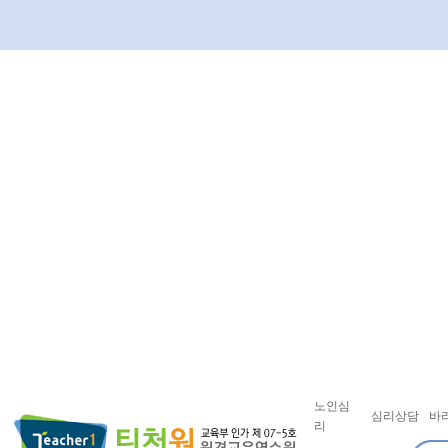
노인심
심리상담
바
리