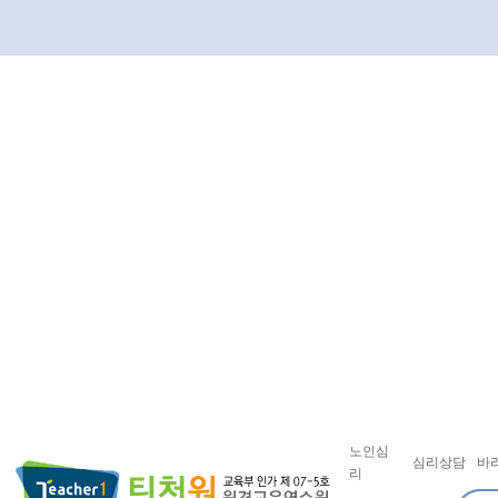
노인심
심리상담
바
리