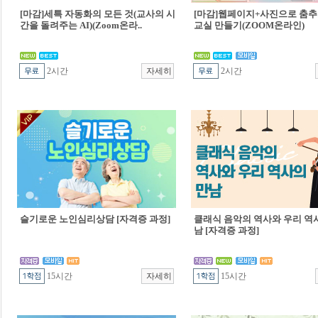
[마감]세특 자동화의 모든 것(교사의 시
[마감]웹페이지+사진으로 춤추
간을 돌려주는 AI)(Zoom온라..
교실 만들기(ZOOM온라인)
2시간
2시간
슬기로운 노인심리상담 [자격증 과정]
클래식 음악의 역사와 우리 역
남 [자격증 과정]
15시간
15시간