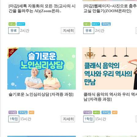
[마감]세특 자동화의 모든 것(교사의 시
[마감]웹페이지+사진으로 춤추
간을 돌려주는 AI)(Zoom온라..
교실 만들기(ZOOM온라인)
2시간
2시간
슬기로운 노인심리상담 [자격증 과정]
클래식 음악의 역사와 우리 역
남 [자격증 과정]
15시간
15시간