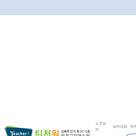
노인심
심리상담
바
리